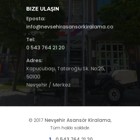
BIZE ULAŞIN
Eposta:
info@nevsehirasansorkiralama.com
Tel:
0 543 764 21 20
Adres:
Kapucubaşı, Tataroğlu Sk. No:25,
50100
Nevşehir / Merkez
© 2017
Nevşehir Asansör Kiralama
,
Tüm hakkı saklıdır.
0 543 764 21 20