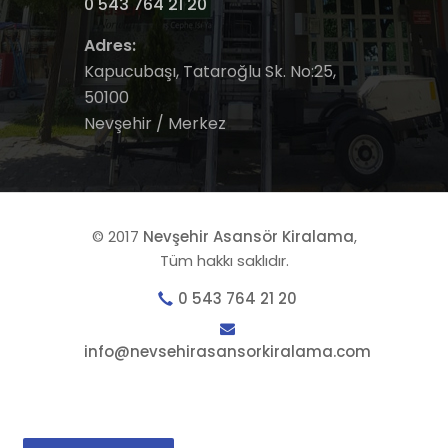
0 543 764 21 20
Adres:
Kapucubaşı, Tataroğlu Sk. No:25,
50100
Nevşehir / Merkez
© 2017
Nevşehir Asansör Kiralama
,
Tüm hakkı saklıdır.
0 543 764 21 20
info@nevsehirasansorkiralama.com