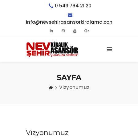
0 543 764 21 20
info@nevsehirasansorkiralama.com
SAYFA
Vizyonumuz
Vizyonumuz